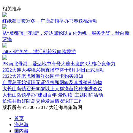
相关推荐
红纸墨香暖寒冬，广鹿岛镇举办书春送福活动
从“魔都”到“花城”，爱达邮轮以文化为帆，服务为桨，驶向新
蓝海
240小时免签，激活邮轮双向跨境游
PK南北母港！爱达地中海号大连出发的3大核心竞争力
2022大连大樱桃采摘直播季将于6月14日正式启动
2022大连老虎滩海洋公园年卡购买须知
广鹿岛开始清理无证浮筏和网箱及其养殖构筑物
大长山岛镇召开60岁以上人群疫苗接种推进会议
大长山岛镇举办“建团百年·爱阅读”主题朗诵活动
长海县做好陆岛交通发展情况论证工作
版权所有 © 2005-2017 大连海岛旅游网
首页
海岛游
国内游