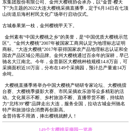
东集团股份有限公司、金州大樱桃协会承办，以“金普·樱天
下”为主题的2022大连大樱桃采摘直播季，定于6月14日在七顶
山街道后海村村民文化广场举行启动仪式。
古城春果第一枝，金州樱桃甲天下。
金州素有“中国大樱桃之乡”的美誉，是“中国优质大樱桃示范
区”。“金州大樱桃”2007年被国家工商局认定为地理标志证明
商标。“大连大樱桃”2017年获得国家农产品地理标志认证和全
国农产品区域公用品牌。金州大樱桃通过百余年的深耕，早已
驰名大江南北。今年，金普新区大樱桃种植规模14.8万亩，可
采摘面积近10万亩，分布在149个采摘园，预计总产量逾14万
余吨。
大樱桃直播季将举办中国大樱桃产销研专家论坛、大樱桃擂
台赛、大樱桃季摄影大赛、市民采摘欢乐游等众多精彩的活
动。文化展示不断、乡村旅游不断、直播带货不断，持续助
力“北纬39°樱”品牌走出大连，服务全国，拉动古城金州驰名
特产和旅游综合消费再创新高。
金普待客不用酒，捧出樱桃就醉人！
149个大樱桃采摘园一览表