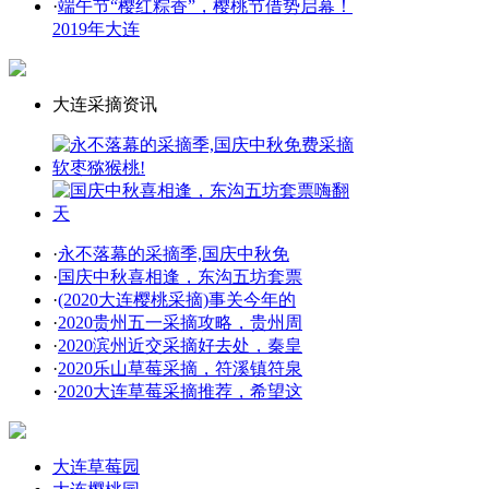
·
端午节“樱红粽香”，樱桃节借势启幕！
2019年大连
大连采摘资讯
·
永不落幕的采摘季,国庆中秋免
·
国庆中秋喜相逢，东沟五坊套票
·
(2020大连樱桃采摘)事关今年的
·
2020贵州五一采摘攻略，贵州周
·
2020滨州近交采摘好去处，秦皇
·
2020乐山草莓采摘，符溪镇符泉
·
2020大连草莓采摘推荐，希望这
大连草莓园