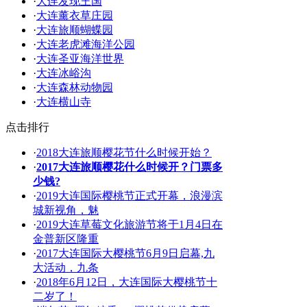
·
大连发现王国
·
大连薰衣草庄园
·
大连旅顺蝴蝶园
·
大连老虎滩海洋公园
·
大连圣亚海洋世界
·
大连冰峪沟
·
大连森林动物园
·
大连横山寺
点击排行
·
2018大连旅顺樱花节什么时候开始？
·
2017大连旅顺樱花什么时候开？门票多
少钱?
·
2019大连国际樱桃节正式开幕，浪漫滨
城新视角，魅
·
2019大连草莓文化旅游节将于1月4日在
金普新区隆重
·
2017大连国际大樱桃节6月9日启幕,九
大活动，九条
·
2018年6月12日，大连国际大樱桃节十
二岁了！