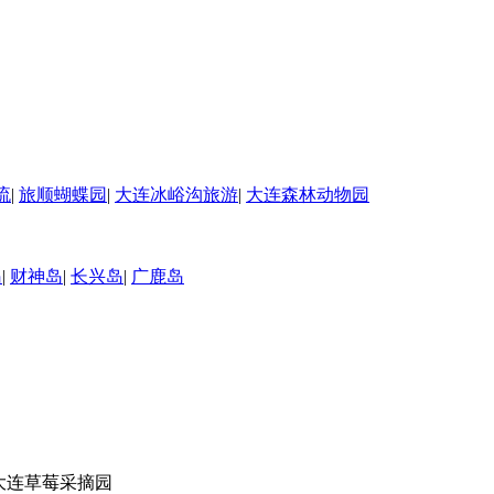
流
|
旅顺蝴蝶园
|
大连冰峪沟旅游
|
大连森林动物园
岛
|
财神岛
|
长兴岛
|
广鹿岛
 大连草莓采摘园