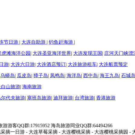
连节日游
|
大连自助游
|
钓鱼赶海游
|
老虎滩海洋公园
|
大连圣亚海洋世界
|
大连发现王国
|
庄河天门峡漂
日游
|
大连六日游
|
大连酒店预订
|
大连旅游租车
|
大连船票预定
|
乌蟒岛
|
瓜皮岛
|
獐子岛
|
凤鸣岛
|
海洋岛
|
西中岛
|
海王九岛
|
石城
长白山旅游
|
海南旅游
马尔代夫旅游
|
塞班岛旅游
|
迪拜旅游
|
台湾旅游
|
香港旅游
海岛旅游游客QQ群:17915952 海岛旅游同业QQ群:64494266
摘一日游 - 大连草莓采摘 - 大连樱桃采摘 - 大连樱桃采摘园 -