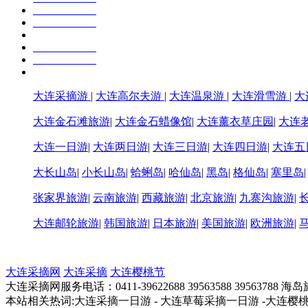
大连采摘游
|
大连高尔夫游
|
大连温泉游
|
大连滑雪游
|
大
大连金石滩旅游
|
大连金石蜡像馆
|
大连薰衣草庄园
|
大连
大连一日游
|
大连两日游
|
大连三日游
|
大连四日游
|
大连五
大长山岛
|
小长山岛
|
蛤蜊岛
|
哈仙岛
|
黑岛
|
格仙岛
|
塞里岛
张家界旅游
|
云南旅游
|
西藏旅游
|
北京旅游
|
九寨沟旅游
|
大连邮轮旅游
|
韩国旅游
|
日本旅游
|
美国旅游
|
欧洲旅游
|
大连采摘网
大连采摘
大连樱桃节
大连采摘网服务电话：0411-39622688 39563588 39563788 
本站相关热词:大连采摘一日游 - 大连草莓采摘一日游 -大连樱桃采