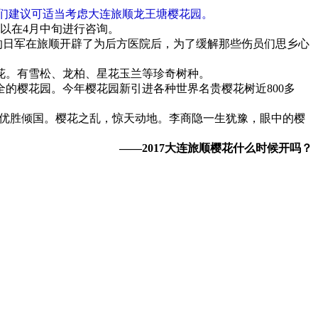
们建议可适当考虑大连旅顺龙王塘樱花园。
以在4月中旬进行咨询。
的日军在旅顺开辟了为后方医院后，为了缓解那些伤员们思乡心
花。有雪松、龙柏、星花玉兰等珍奇树种。
的樱花园。今年樱花园新引进各种世界名贵樱花树近800多
，优胜倾国。樱花之乱，惊天动地。李商隐一生犹豫，眼中的樱
——
2017大连旅顺樱花什么时候开吗？