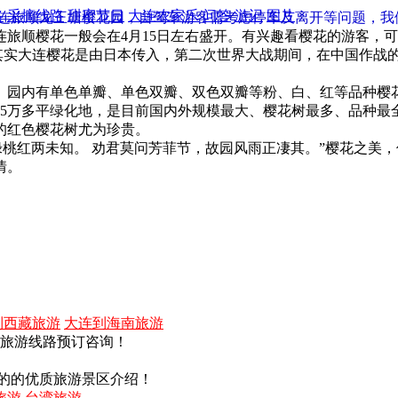
略
采摘线路
甜蜜节日
大连农家乐
问答
游记
图片
连旅顺龙王塘樱花园，自驾车游客需考虑停车及离开等问题，我
连旅顺樱花一般会在4月15日左右盛开。有兴趣看樱花的游客，可
？其实大连樱花是由日本传入，第二次世界大战期间，在中国作战
指。园内有单色单瓣、单色双瓣、双色双瓣等粉、白、红等品种樱
5万多平绿化地，是目前国内外规模最大、樱花树最多、品种最全
的红色樱花树尤为珍贵。
桃红两未知。 劝君莫问芳菲节，故园风雨正凄其。”樱花之美
情。
到西藏旅游
大连到海南旅游
内旅游线路预订咨询！
的的优质旅游景区介绍！
旅游
台湾旅游