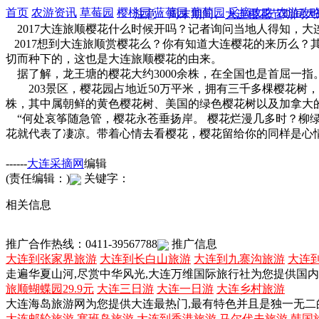
首页
农游资讯
草莓园
樱桃园
蓝莓园
葡萄园
采摘攻略
农游攻
注意：周末期间、
大连樱花节
期间大
2017大连旅顺樱花什么时候开吗？记者询问当地人得知，大
2017想到大连旅顺赏樱花么？你有知道大连樱花的来历么
切而种下的，这也是大连旅顺樱花的由来。
据了解，龙王塘的樱花大约3000余株，在全国也是首屈一
203景区，樱花园占地近50万平米，拥有三千多棵樱花树，
株，其中属朝鲜的黄色樱花树、美国的绿色樱花树以及加拿大
“何处哀筝随急管，樱花永苍垂扬岸。 樱花烂漫几多时？柳绿
花就代表了凄凉。带着心情去看樱花，樱花留给你的同样是心
------
大连采摘网
编辑
(责任编辑：)
关键字：
相关信息
推广合作热线：0411-39567788
推广信息
大连到张家界旅游
大连到长白山旅游
大连到九寨沟旅游
大连
走遍华夏山河,尽赏中华风光,大连万维国际旅行社为您提供国
旅顺蝴蝶园29.9元
大连三日游
大连一日游
大连乡村旅游
大连海岛旅游网为您提供大连最热门,最有特色并且是独一无二
大连邮轮旅游
塞班岛旅游
大连到香港旅游
马尔代夫旅游
韩国