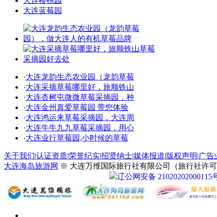
大连樱桃园
大连蓝莓园
·
大连龙韵生态农业园（龙韵草莓
·
大连采摘草莓哪里好，旅顺铁山
·
大连杏树屯微微草莓采摘园，种
·
大连金州真爱草莓园 带您体验
·
大连鸿运来草莓采摘园，大连周
·
大连牛牛九九草莓采摘园，用心
·
大连业行草莓园,小时候的草莓
关于我们
|
认证资质
|
荣誉纪实
|
招贤纳士
|
媒体报道
|
版权声明
|
广告
大连海岛旅游网
※ 大连万维国际旅行社有限公司（旅行社许可证号：
辽公网安备 21020202000115