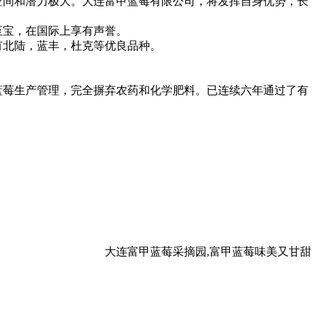
空间和潜力极大。大连富甲蓝莓有限公司，将发挥自身优势，长
至宝，在国际上享有声誉。
现有北陆，蓝丰，杜克等优良品种。
蓝莓生产管理，完全摒弃农药和化学肥料。已连续六年通过了有
大连富甲蓝莓采摘园,富甲蓝莓味美又甘甜