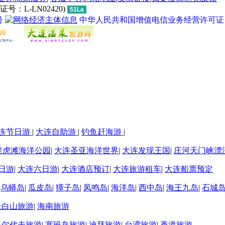
L-LN02420)
51La
号
中华人民共和国增值电信业务经营许可证 经营许
连节日游
|
大连自助游
|
钓鱼赶海游
|
老虎滩海洋公园
|
大连圣亚海洋世界
|
大连发现王国
|
庄河天门峡漂
日游
|
大连六日游
|
大连酒店预订
|
大连旅游租车
|
大连船票预定
|
乌蟒岛
|
瓜皮岛
|
獐子岛
|
凤鸣岛
|
海洋岛
|
西中岛
|
海王九岛
|
石城
长白山旅游
|
海南旅游
马尔代夫旅游
|
塞班岛旅游
|
迪拜旅游
|
台湾旅游
|
香港旅游