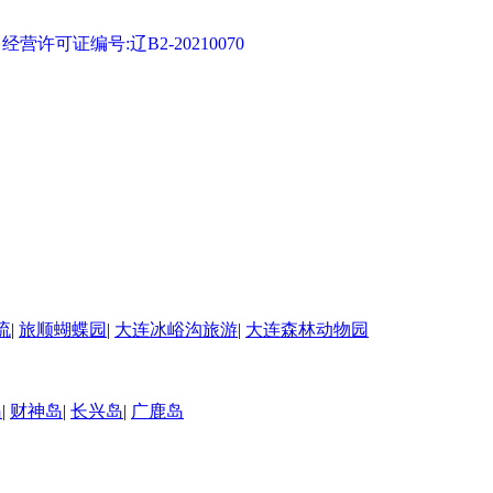
可证编号:辽B2-20210070
流
|
旅顺蝴蝶园
|
大连冰峪沟旅游
|
大连森林动物园
岛
|
财神岛
|
长兴岛
|
广鹿岛