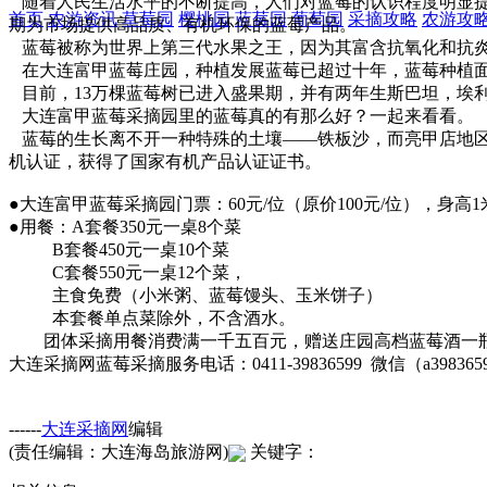
随着人民生活水平的不断提高，人们对蓝莓的认识程度明显提
首页
农游资讯
草莓园
樱桃园
蓝莓园
葡萄园
采摘攻略
农游攻
期为市场提供高品质、有机环保的蓝莓产品。
蓝莓被称为世界上第三代水果之王，因为其富含抗氧化和抗炎
在大连富甲蓝莓庄园，种植发展蓝莓已超过十年，蓝莓种植面积达
目前，13万棵蓝莓树已进入盛果期，并有两年生斯巴坦，埃
大连富甲蓝莓采摘园
里的蓝莓真的有那么好？一起来看看。
蓝莓的生长离不开一种特殊的土壤——铁板沙，而亮甲店地区
机认证，获得了国家有机产品认证证书。
●
大连富甲蓝莓采摘园
门票：60元/位（原价100元/位），身
●用餐：A套餐350元一桌8个菜
B套餐450元一桌10个菜
C套餐550元一桌12个菜，
主食免费（小米粥、蓝莓馒头、玉米饼子）
本套餐单点菜除外，不含酒水。
团体采摘用餐消费满一千五百元，赠送庄园高档蓝莓酒一瓶（
大连采摘网蓝莓采摘服务电话：0411-39836599 微信（a398365
------
大连采摘网
编辑
(责任编辑：大连海岛旅游网)
关键字：