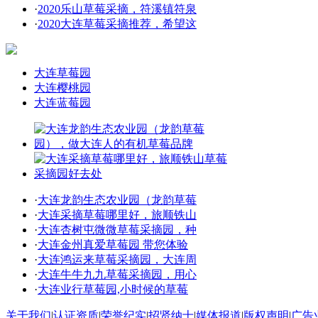
·
2020乐山草莓采摘，符溪镇符泉
·
2020大连草莓采摘推荐，希望这
大连草莓园
大连樱桃园
大连蓝莓园
·
大连龙韵生态农业园（龙韵草莓
·
大连采摘草莓哪里好，旅顺铁山
·
大连杏树屯微微草莓采摘园，种
·
大连金州真爱草莓园 带您体验
·
大连鸿运来草莓采摘园，大连周
·
大连牛牛九九草莓采摘园，用心
·
大连业行草莓园,小时候的草莓
关于我们
|
认证资质
|
荣誉纪实
|
招贤纳士
|
媒体报道
|
版权声明
|
广告