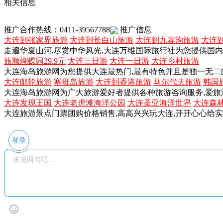
相关信息
推广合作热线：0411-39567788
推广信息
大连到张家界旅游
大连到长白山旅游
大连到九寨沟旅游
大连
走遍华夏山河,尽赏中华风光,大连万维国际旅行社为您提供国
旅顺蝴蝶园29.9元
大连三日游
大连一日游
大连乡村旅游
大连海岛旅游网为您提供大连最热门,最有特色并且是独一无二
大连邮轮旅游
塞班岛旅游
大连到香港旅游
马尔代夫旅游
韩国
大连海岛旅游网为广大旅游爱好者提供各种旅游咨询服务,爱旅
大连发现王国
大连老虎滩海洋公园
大连圣亚海洋世界
大连森
大连旅游景点门票团购价格销售,高高兴兴玩大连,开开心心给
登录