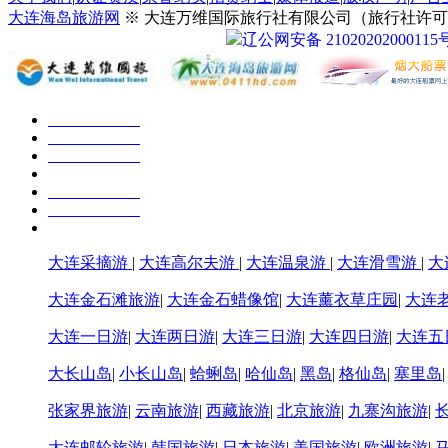
大连海岛旅游网
※ 大连万维国际旅行社有限公司（旅行社许可证号：
辽公网安备 21020202000115
大连采摘游
|
大连高尔夫游
|
大连温泉游
|
大连滑雪游
|
大
大连金石滩旅游
|
大连金石蜡像馆
|
大连薰衣草庄园
|
大连
大连一日游
|
大连两日游
|
大连三日游
|
大连四日游
|
大连五
大长山岛
|
小长山岛
|
蛤蜊岛
|
哈仙岛
|
黑岛
|
格仙岛
|
塞里岛
张家界旅游
|
云南旅游
|
西藏旅游
|
北京旅游
|
九寨沟旅游
|
大连邮轮旅游
|
韩国旅游
|
日本旅游
|
美国旅游
|
欧洲旅游
|