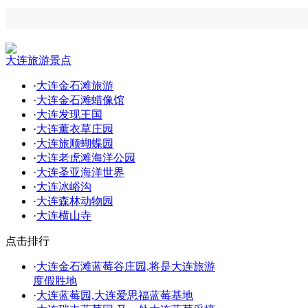
大连旅游景点
·
大连金石滩旅游
·
大连金石滩蜡像馆
·
大连发现王国
·
大连薰衣草庄园
·
大连旅顺蝴蝶园
·
大连老虎滩海洋公园
·
大连圣亚海洋世界
·
大连冰峪沟
·
大连森林动物园
·
大连横山寺
点击排行
·
大连金石滩蓝莓谷庄园,将是大连旅游
度假胜地
·
大连蓝莓园,大连爱思福蓝莓基地