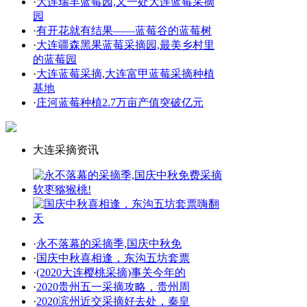
·
大连瑞丰蓝莓园,又一处大连蓝莓采摘
园
·
有开花就有结果——蓝莓谷的蓝莓树
·
大连疆森黑果蓝莓采摘园,最美乡村里
的蓝莓园
·
大连蓝莓采摘,大连富甲蓝莓采摘种植
基地
·
庄河蓝莓种植2.7万亩产值突破亿元
大连采摘资讯
·
永不落幕的采摘季,国庆中秋免
·
国庆中秋喜相逢，东沟五坊套票
·
(2020大连樱桃采摘)事关今年的
·
2020贵州五一采摘攻略，贵州周
·
2020滨州近交采摘好去处，秦皇