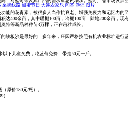
高，对蓝莓果及其产品的需求量急剧增加。蓝莓产品市场发展
略
采摘线路
甜蜜节日
大连农家乐
问答
游记
图片
功能的花青素，被很多人当作抗衰老、增强免疫力和记忆力的
400余亩，其中暖棚100亩，冷棚100亩，陆地200余亩，
利奥特等新品种种苗3万棵，正在茁壮成长。
的铁板沙是最好的！多年来，庄园严格按照有机农业标准进行
高1米以下儿童免费，吃蓝莓免费，带走50元一斤。
原价180元/瓶）。
99）