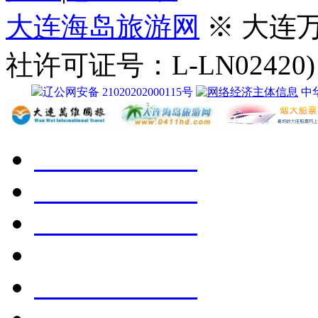
大连海岛旅游网
※ 大连
社许可证号：L-LN02420
辽公网安备 21020202000115号
中