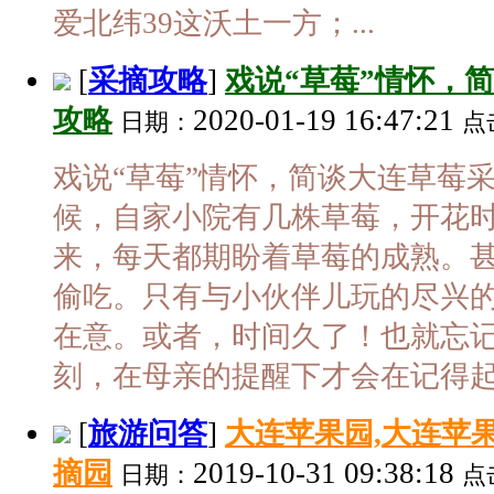
爱北纬39这沃土一方；...
[
采摘攻略
]
戏说“草莓”情怀，
攻略
2020-01-19 16:47:21
日期：
点
戏说“草莓”情怀，简谈大连草莓
候，自家小院有几株草莓，开花
来，每天都期盼着草莓的成熟。
偷吃。只有与小伙伴儿玩的尽兴
在意。或者，时间久了！也就忘
刻，在母亲的提醒下才会在记得起来
[
旅游问答
]
大连苹果园,大连苹
摘园
2019-10-31 09:38:18
日期：
点