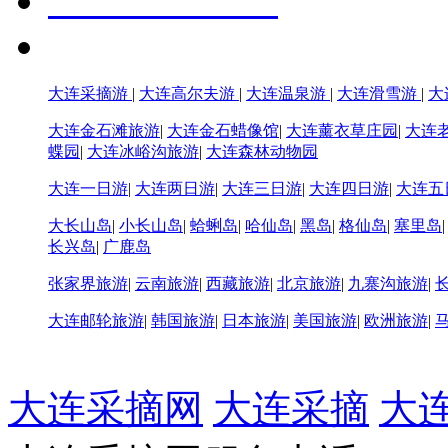
大连采摘游
|
大连高尔夫游
|
大连温泉游
|
大连滑雪游
|
大
大连金石滩旅游
|
大连金石蜡像馆
|
大连薰衣草庄园
|
大连
蝶园
|
大连冰峪沟旅游
|
大连森林动物园
大连一日游
|
大连两日游
|
大连三日游
|
大连四日游
|
大连五
大长山岛
|
小长山岛
|
蛤蜊岛
|
哈仙岛
|
黑岛
|
格仙岛
|
塞里岛
长兴岛
|
广鹿岛
张家界旅游
|
云南旅游
|
西藏旅游
|
北京旅游
|
九寨沟旅游
|
大连邮轮旅游
|
韩国旅游
|
日本旅游
|
美国旅游
|
欧洲旅游
|
大连采摘网
大连采摘
大