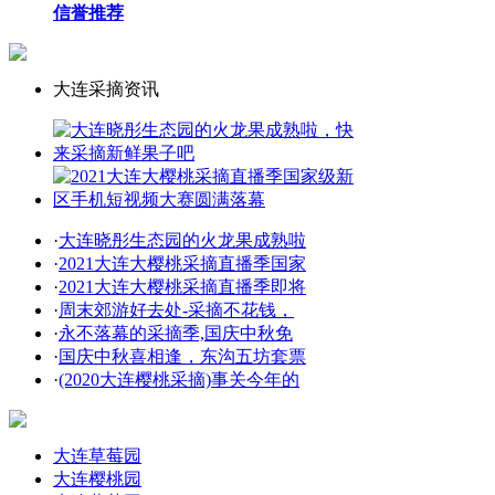
信誉推荐
大连采摘资讯
·
大连晓彤生态园的火龙果成熟啦
·
2021大连大樱桃采摘直播季国家
·
2021大连大樱桃采摘直播季即将
·
周末郊游好去处-采摘不花钱，
·
永不落幕的采摘季,国庆中秋免
·
国庆中秋喜相逢，东沟五坊套票
·
(2020大连樱桃采摘)事关今年的
大连草莓园
大连樱桃园