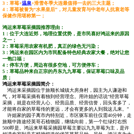
3：草莓+
温泉
+滑雪冬季大连最值得一去的三大主题；
4：草莓被誉为“水果皇后”，对儿童发育与中老年人抗衰老等
保健作用堪称第一；
鸿运来草莓采摘园推荐理由：
1：位于大连近郊，地理位置优势，是市民喜好鸿运来的原因
之一；
2：草莓采用农家有机肥，真正的绿色无污染；
3：鸿运来在园区内为市民配备特色经典农家大餐，绝对让您
一饱口福；
4：停车方便，周边有很多空地，可方便停车；
5：草莓品种来自正宗的丹东九九草莓，保证草莓口味及品
质；
鸿运来草莓采摘园简介：
鸿运来采摘园位于旅顺长城镇大房身村，园主为人谦逊和
气，对草莓采摘有着独到经营理念。用许姐的话说“经营草莓
采摘，就是在经营人心、经营品质、经营信誉，回头客多了，
才能将自家的草莓传的更远，才会有更多的人到我这儿来。”
许姐家的园子离市内特别近，市区驱车前往仅需40分钟，走
旅顺中路途经英哥石植物园，继续向前，第一个红绿灯右拐
500即是。鸿运来草莓采摘园草莓主要以九九草莓为主，是许