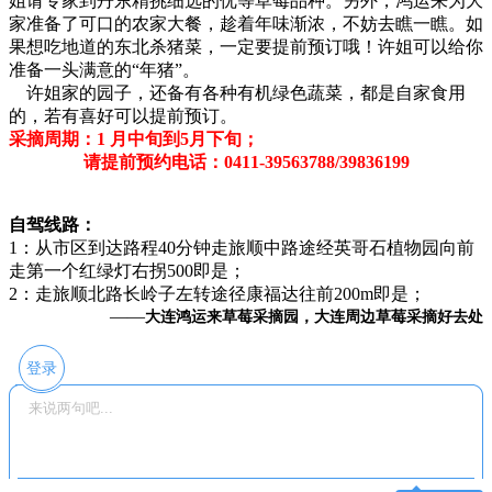
姐请专家到丹东精挑细选的优等草莓品种。另外，鸿运来为大
家准备了可口的农家大餐，趁着年味渐浓，不妨去瞧一瞧。如
果想吃地道的东北杀猪菜，一定要提前预订哦！许姐可以给你
准备一头满意的“年猪”。
许姐家的园子，还备有各种有机绿色蔬菜，都是自家食用
的，若有喜好可以提前预订。
采摘周期：1 月中旬到5月下旬；
请提前预约电话：0411-39563788/39836199
自驾线路：
1：从市区到达路程40分钟走旅顺中路途经英哥石植物园向前
走第一个红绿灯右拐500即是；
2：走旅顺北路长岭子左转途径康福达往前200m即是；
——
大连鸿运来草莓采摘园，大连周边草莓采摘好去处
登录