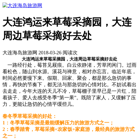
大连鸿运来草莓采摘园，大连
周边草莓采摘好去处
大连海岛旅游网 2018-03-26 阅读
次
大连鸿运来草莓采摘园，大连周边草莓采摘好去处
一路经行处，莓苔见屐痕。白云依静渚，芳草闭闲门。过雨
看松色，随山到水源。溪花与禅意，相对亦忘言。临近年底，
时间必然要慢下来。假期、回家、聚会，都是那么急切的事
情，再快的节奏下，都无法与那急切的心情对比。不妨试着出
去走走，今年大连的天儿不冷，草莓棚子里早已是一片红，陪
着孩子、爱人去感受冬季“第一果”。既陪了家人，又缓解了压
力，更能让急切的心情平缓些儿。
春冬季草莓采摘的好处：
1：冬季草莓采摘是最能缓解压力的旅游方式之一；
2：春季踏青，草莓采摘+农家饭+家庭游，最经典的旅游方式
之一；