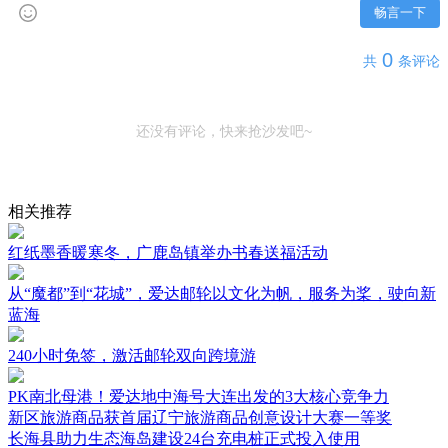
畅言一下
0
共
条评论
还没有评论，快来抢沙发吧~
相关推荐
红纸墨香暖寒冬，广鹿岛镇举办书春送福活动
从“魔都”到“花城”，爱达邮轮以文化为帆，服务为桨，驶向新
蓝海
240小时免签，激活邮轮双向跨境游
PK南北母港！爱达地中海号大连出发的3大核心竞争力
新区旅游商品获首届辽宁旅游商品创意设计大赛一等奖
长海县助力生态海岛建设24台充电桩正式投入使用