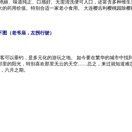
丽、味道纯正、口感好、无需清洗便可入口，还富含多种维生素，
大的药用价值。特别合适一家老小食用。 大连樱吉利樱桃园除樱
。
下图（老爷庙，左拐行驶）
客可以垂钓，是多元化的游玩之地。 如今要在繁华的城市中找
那里的阳光，特别喜欢那里无云的天空……总之，来过就知道难
，六月之期。