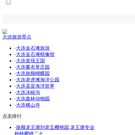
大连旅游景点
·
大连金石滩旅游
·
大连金石滩蜡像馆
·
大连发现王国
·
大连薰衣草庄园
·
大连旅顺蝴蝶园
·
大连老虎滩海洋公园
·
大连圣亚海洋世界
·
大连冰峪沟
·
大连森林动物园
·
大连横山寺
点击排行
·
旅顺龙王塘刘老五樱桃园,龙王塘专业
种植樱桃二十