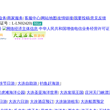
业务
|
商家服务
|
客服中心
|
网站地图
|
友情链接
|
我要投稿
|
意见反馈
L-LN02420)
51La
号
中华人民共和国增值电信业务经营许可证 经营许
连节日游
|
大连自助游
|
钓鱼赶海游
|
老虎滩海洋公园
|
大连圣亚海洋世界
|
大连发现王国
|
庄河天门峡漂
日游
|
大连六日游
|
大连酒店预订
|
大连旅游租车
|
大连船票预定