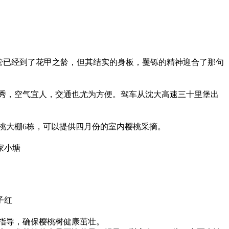
管已经到了花甲之龄，但其结实的身板，矍铄的精神迎合了那句
秀，空气宜人，交通也尤为方便。驾车从沈大高速三十里堡出
樱桃大棚6栋，可以提供四月份的室内樱桃采摘。
家小塘
子红
指导，确保樱桃树健康茁壮。