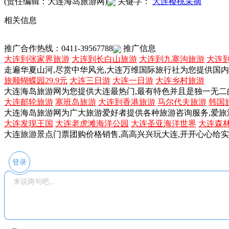
(责任编辑：大连海岛旅游网)
关键字：
大连樱桃采摘
相关信息
推广合作热线：0411-39567788
推广信息
大连到张家界旅游
大连到长白山旅游
大连到九寨沟旅游
大连
走遍华夏山河,尽赏中华风光,大连万维国际旅行社为您提供国
旅顺蝴蝶园29.9元
大连三日游
大连一日游
大连乡村旅游
大连海岛旅游网为您提供大连最热门,最有特色并且是独一无二
大连邮轮旅游
塞班岛旅游
大连到香港旅游
马尔代夫旅游
韩国
大连海岛旅游网为广大旅游爱好者提供各种旅游咨询服务,爱旅
大连发现王国
大连老虎滩海洋公园
大连圣亚海洋世界
大连森
大连旅游景点门票团购价格销售,高高兴兴玩大连,开开心心给
登录