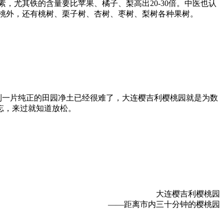
尤其铁的含量要比苹果、橘子、梨高出20-30倍。中医也认
桃外，还有桃树、栗子树、杏树、枣树、梨树各种果树。
到一片纯正的田园净土已经很难了，大连樱吉利樱桃园就是为数
忘，来过就知道放松。
大连樱吉利樱桃园
——距离市内三十分钟的樱桃园