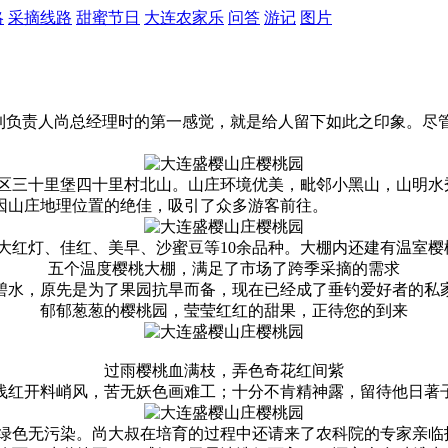
略
采摘线路
甜蜜节日
大连农家乐
问答
游记
图片
看到负责人尚总经理时的第一感觉，就是给人留下如此之印象。尽
区三十里堡四十里村北山。山庄环境优美，毗邻小黑山，山明水
。因山庄地理位置的绝佳，吸引了众多游客前往。
有大红灯、佳红、美早、沙蜜豆等10余品种。大棚内还建有温室
五个温度樱桃大棚，满足了市场了跨季采摘的需求
碧水，原先是为了果园抗旱而备，现在已经成了垂钓爱好者的私
郁郁葱葱的樱桃园，莹莹红红的甜果，正待您的到来
过雨樱桃血满枝，弄色奇花红间紫
浅红开料峭风，苦无妖色画难工；十分不肯精神露，留待他日著
绿色无污染。尚大叔在培育的过程中还请来了农科院的专家亲临