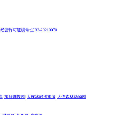
可证编号:辽B2-20210070
流
|
旅顺蝴蝶园
|
大连冰峪沟旅游
|
大连森林动物园