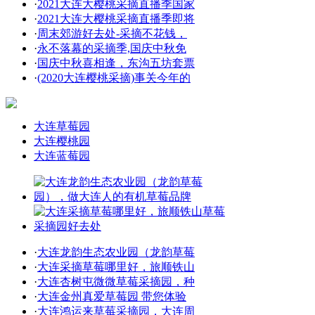
·
2021大连大樱桃采摘直播季国家
·
2021大连大樱桃采摘直播季即将
·
周末郊游好去处-采摘不花钱，
·
永不落幕的采摘季,国庆中秋免
·
国庆中秋喜相逢，东沟五坊套票
·
(2020大连樱桃采摘)事关今年的
大连草莓园
大连樱桃园
大连蓝莓园
·
大连龙韵生态农业园（龙韵草莓
·
大连采摘草莓哪里好，旅顺铁山
·
大连杏树屯微微草莓采摘园，种
·
大连金州真爱草莓园 带您体验
·
大连鸿运来草莓采摘园，大连周