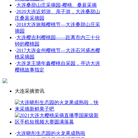
·
大连桑甜山庄采摘园-樱桃、桑葚采摘
·
2020大连近郊游、亲子游，大连桑甜山
庄桑葚采摘园
·
2018大连旅顺樱桃节—大连桑甜山庄采
摘园
·
大连樱吉利樱桃园——距离市内三十分
钟的樱桃园
·
2017大连金州樱桃节—大连石河盛杰樱
桃采摘园
·
大连龙王塘年鑫樱桃自采园，寻访大连
樱桃故事指定
大连采摘资讯
·
大连晓彤生态园的火龙果成熟啦