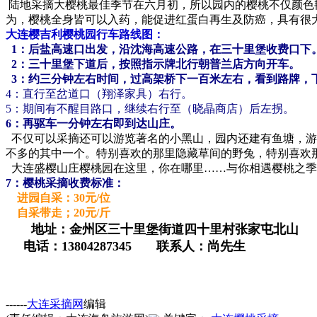
陆地采摘大樱桃最佳季节在六月初，所以园内的樱桃不仅颜色艳
为，樱桃全身皆可以入药，能促进红蛋白再生及防癌，具有很
大连樱吉利樱桃园行车路线图：
1：后盐高速口出发，沿沈海高速公路，在三十里堡收费口下
2：三十里堡下道后，按照指示牌北行朝普兰店方向开车。
3：约三分钟左右时间，过高架桥下一百米左右，看到路牌，
4：直行至岔道口（翔泽家具）右行。
5：期间有不醒目路口，继续右行至（晓晶商店）后左拐。
6：再驱车一分钟左右即到达山庄。
不仅可以采摘还可以游览著名的小黑山，园内还建有鱼塘，游
不多的其中一个。特别喜欢的那里隐藏草间的野兔，特别喜欢
大连盛樱山庄樱桃园
在这里，你在哪里……与你相遇樱桃之季
7：樱桃采摘收费标准：
进园自采：30元/位
自采带走；20元/斤
地址：金州区三十里堡街道四十里村张家屯北山
电话：13804287345 联系人：尚先生
------
大连采摘网
编辑