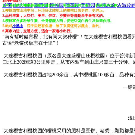
首页
农游资讯
草莓园
樱桃园
蓝莓园
葡萄园
采摘攻略
农游攻
1.六月初的大樱桃是采摘的最好时节，和自己家的大杏子一起摘更有乐趣。
2.樱桃园在山地中间，环境好比陆地上的樱桃口感更佳、更纯正。
3.品种丰富，大红灯、美早、佳红、沙蜜豆等都是果中最有名的。
4.樱桃富含多种维生素、全身都能入药，促进红蛋白再生及防癌作用。
5.毗邻
小黑山
，院子里还有鱼塘，除了采摘还可以爬山、垂钓。
6.离市内进，交通方便，适合一家老小出行。
"南有褚时健育橙，北有尚大叔种樱"！在大连樱吉利樱桃园
古语“老骥伏枥志在千里”！
大连樱吉利樱桃园（原名是大连盛樱山庄樱桃园）位于普湾新
口北上202国道3公里即是，从市内驾车到山庄只需三十分钟
大连樱吉利樱桃园占地200余亩，其中樱桃园100多亩，品种
一塘
浅
大连樱吉利樱桃园的樱桃采用的肥料是豆饼、猪粪，颗颗都是