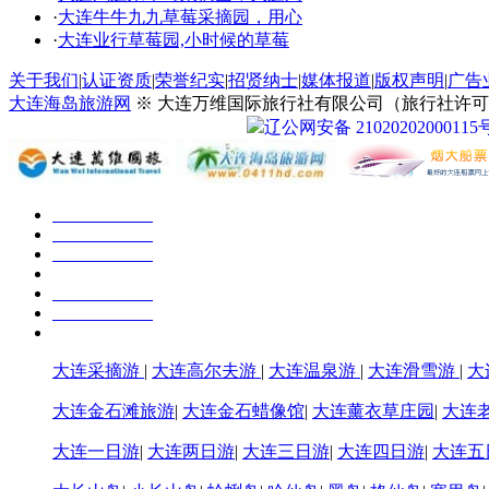
·
大连牛牛九九草莓采摘园，用心
·
大连业行草莓园,小时候的草莓
关于我们
|
认证资质
|
荣誉纪实
|
招贤纳士
|
媒体报道
|
版权声明
|
广告
大连海岛旅游网
※ 大连万维国际旅行社有限公司（旅行社许可证号：
辽公网安备 21020202000115
大连采摘游
|
大连高尔夫游
|
大连温泉游
|
大连滑雪游
|
大
大连金石滩旅游
|
大连金石蜡像馆
|
大连薰衣草庄园
|
大连
大连一日游
|
大连两日游
|
大连三日游
|
大连四日游
|
大连五