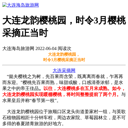
大连龙韵樱桃园，时令3月樱桃
采摘正当时
大连海岛旅游网 2022-06-04 阅读
次
大连龙韵樱桃园，
时令3月樱桃采摘正当时
大连采摘网
“懿夫樱桃之为树，先百果而含荣，既离离而春就，乍苒苒
而东迎。”樱桃先百果而熟，味甜或酸，口感清香浓郁，是水
果之中的帝王佳品
。
以往，大连樱桃多在五月末成熟。如今，
大连龙韵樱桃园实现暖棚樱桃，将时间整整提前了两个月。
与
水果皇后并称“春节第一枝”。
大连龙韵樱桃园位于旅顺口区龙头街道姜家村一组，与英歌
石植物园相距十分钟车程，周边农家院、草莓园林立，是不可
多得的春夏踏青旅游的好地方。