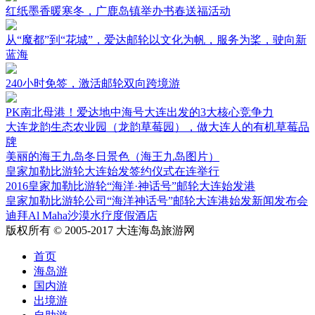
红纸墨香暖寒冬，广鹿岛镇举办书春送福活动
从“魔都”到“花城”，爱达邮轮以文化为帆，服务为桨，驶向新
蓝海
240小时免签，激活邮轮双向跨境游
PK南北母港！爱达地中海号大连出发的3大核心竞争力
大连龙韵生态农业园（龙韵草莓园），做大连人的有机草莓品
牌
美丽的海王九岛冬日景色（海王九岛图片）
皇家加勒比游轮大连始发签约仪式在连举行
2016皇家加勒比游轮“海洋·神话号”邮轮大连始发港
皇家加勒比游轮公司“海洋神话号”邮轮大连港始发新闻发布会
迪拜Al Maha沙漠水疗度假酒店
版权所有 © 2005-2017 大连海岛旅游网
首页
海岛游
国内游
出境游