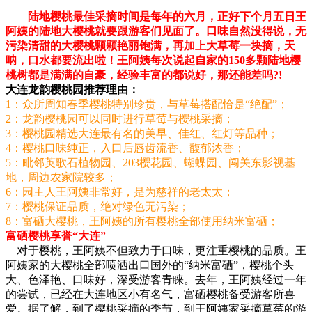
陆地樱桃最佳采摘时间是每年的六月，正好下个月五日王
阿姨的陆地大樱桃就要跟游客们见面了。口味自然没得说，无
污染清甜的大樱桃颗颗艳丽饱满，再加上大草莓一块摘，天
呐，口水都要流出啦！王阿姨每次说起自家的150多颗陆地樱
桃树都是满满的自豪，经验丰富的都说好，那还能差吗?!
大连龙韵樱桃园推荐理由：
1：众所周知春季樱桃特别珍贵，与草莓搭配恰是“绝配”；
2：龙韵樱桃园可以同时进行草莓与樱桃采摘；
3：樱桃园精选大连最有名的美早、佳红、红灯等品种；
4：樱桃口味纯正，入口后唇齿流香、馥郁浓香；
5：毗邻英歌石植物园、203樱花园、蝴蝶园、闯关东影视基
地，周边农家院较多；
6：园主人王阿姨非常好，是为慈祥的老太太；
7：樱桃保证品质，绝对绿色无污染；
8：富硒大樱桃，王阿姨的所有樱桃全部使用纳米富硒；
富硒樱桃享誉“大连”
对于樱桃，王阿姨不但致力于口味，更注重樱桃的品质。王
阿姨家的大樱桃全部喷洒出口国外的“纳米富硒”，樱桃个头
大、色泽艳、口味好，深受游客青睐。去年，王阿姨经过一年
的尝试，已经在大连地区小有名气，富硒樱桃备受游客所喜
爱。据了解，到了樱桃采摘的季节，到王阿姨家采摘草莓的游