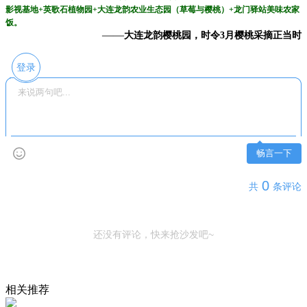
影视基地+英歌石植物园+大连龙韵农业生态园（草莓与樱桃）+龙门驿站美味农家
饭。
——
大连龙韵樱桃园，时令3月樱桃采摘正当时
登录
畅言一下
0
共
条评论
还没有评论，快来抢沙发吧~
相关推荐