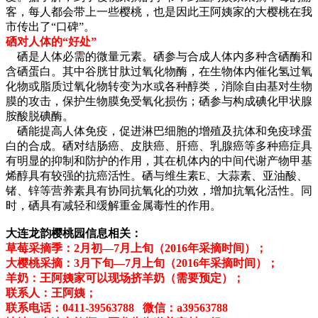
客，每人都会带上一些樱桃，也是因此王阿姨家的大樱桃在我
市传出了“口碑”。
硒对人体的“好处”
硒是人体必需的微量元素。硒参与合成人体内多种含硒酶和
含硒蛋白。其中谷胱甘肽过氧化物酶，在生物体内催化氢过氧
化物或脂质过氧化物转变为水或各种醇类，消除自由基对生物
膜的攻击，保护生物膜免受氧化损伤；硒参与构成碘化甲状腺
胺酸脱碘酶。
硒能提高人体免疫，促进淋巴细胞的增殖及抗体和免疫球蛋
白的合成。硒对结肠癌、皮肤癌、肝癌、乳腺癌等多种癌症具
有明显的抑制和防护的作用，其在机体内的中间代谢产物甲基
烯醇具有较强的抗癌活性。硒与维生素E、大蒜素、亚油酸、
锗、锌等营养素具有协同抗氧化的功效，增加抗氧化活性。同
时，硒具有减轻和缓解重金属毒性的作用。
大连龙韵樱桃园信息相关：
草莓采摘季：2月初—7月上旬（2016年采摘时间）；
大樱桃采摘：3月下旬—
7月上旬
（2016年采摘时间）；
羊奶：王阿姨家可以现场挤羊奶（需要预定）；
联系人：王阿姨；
联系电话：0411-39563788 微信：a39563788