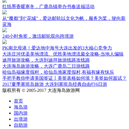
红纸墨香暖寒冬，广鹿岛镇举办书春送福活动
从“魔都”到“花城”，爱达邮轮以文化为帆，服务为桨，驶向新
蓝海
240小时免签，激活邮轮双向跨境游
PK南北母港！爱达地中海号大连出发的3大核心竞争力
大连庄河优圣美地漂流、优胜美地漂流最全攻略-当地人编辑
迪拜旅游攻略，大连到迪拜旅游线路攻线路
大连海岛旅游攻略，大连广鹿岛二日游线路
哈仙岛福缘度假村，哈仙岛渔家度假村,有福有缘有快乐
手把手教你申请美国签证丨美签表格如何填？美签如何面试？
2017夏季塞班岛旅游 大连到塞班岛经典自由行6日游
版权所有 © 2005-2017 大连海岛旅游网
首页
海岛游
国内游
出境游
自助游