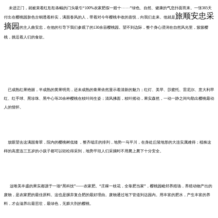
未进正门，就被束着红彤彤条幅的门头吸引“100%农家肥假一赔十······”绿色、自然、健康的气息扑面而来。
一张365天
旅顺安忠采
付出在樱桃园肤色古铜透着朴实，满面春风的人，带着对今年樱桃丰收的喜悦，向我们走来。他就是
摘园
的主人曲安忠，在他的引导下我们参观了的130余亩樱桃园。望不到边际，整个身心浸润
在自然风光里，簇簇樱
桃，挑逗着人们的食欲。
已成熟红果艳丽，半成熟的黄果明亮，还未成熟的青果依然显示着清新的魅力；红灯、美早、莎蜜托、雷尼尔、意大利早
红、红手球、黑珍珠、黑牛心等20余种樱桃在枝叶间生姿；清风拂面，枝叶摇动，果实森然，一动一静之间勾勒出樱桃最动
人的情怀。
放眼望去这满园青翠，院内的樱桃树低矮 ，整齐端庄的排列，地势一马平川，在身处丘陵地形的大连实属难得；植株这
样的高度连三五岁的小孩子都可以轻松得采到，地势平坦人们采摘时不用爬上爬下十分安全。
这唯美丰盛的果实都源于一场“黑科技”——农家肥。“庄稼一枝花，全靠肥当家”，樱桃园毗邻养殖场，养殖动物产出的
废物，是农家肥的最佳原料。这也是摒弃复合肥的最好理由。废物通过地下管道到达园内。用丰富的肥水，产生丰富的养
料，才会滋养出最茁壮，最绿色，无膨大剂的樱桃。