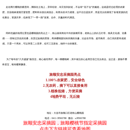
走在两行樱桃的横垄间，脚踩在土地上，异常松软，却又恰到好处，不会有“ 陷下去”的尴尬，这就是经过处理的农家
肥，百亩桃林灌溉尽显智慧，肥料和水按比例混合，利用水的冲力灌溉，这不仅仅是技术，而是充分的展现了各项资源的优
化整合，资源共享；也体现了“一带一路”发展、合作、共赢的时代潮流。
同样优越的地理位置也是樱桃园的亮点之一，铁山镇有闻名中外的旅顺军港，老铁山上的白玉灯塔，独具文化感、沧桑
感······回味过历史的沧桑，欣赏过如画的景致，再来樱桃园玩味采摘的乐趣，比起在市场、超市购买，自己采的更有成就
感。只需一个周末，可以享受二人世界，也可三五群友，徜徉十分的惬意。
为了每年的“六月盛宴”曲安忠，精心栽培养护，每一棵樱桃树；其中倾注的心血用言语已无法表达。这正是：废物不费
终变宝，唯有樱果飘香。
旅顺安忠采摘园亮点
1.100%农家肥，安全绿色
2.无农药，摘下可以直接食用
3.植株低矮，方便采摘
4地势平坦，无丘陵
地址：大连市旅顺口区老铁山樱桃园
电话：0411-39563788 微信：a39563788
旅顺安忠采摘园，旅顺樱桃节指定采摘园
点击下方链接可查看地图