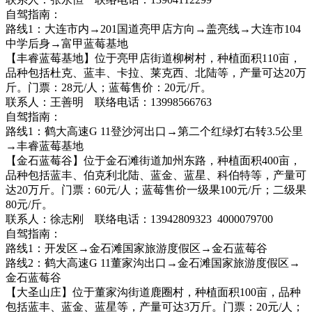
自驾指南：
路线1：大连市内→201国道亮甲店方向→盖亮线→大连市104
中学后身→富甲蓝莓基地
【丰睿蓝莓基地】位于亮甲店街道柳树村，种植面积110亩，
品种包括杜克、蓝丰、卡拉、莱克西、北陆等，产量可达20万
斤。门票：28元/人；蓝莓售价：20元/斤。
联系人：王善明 联络电话：13998566763
自驾指南：
路线1：鹤大高速G 11登沙河出口→第二个红绿灯右转3.5公里
→丰睿蓝莓基地
【金石蓝莓谷】位于金石滩街道加州东路，种植面积400亩，
品种包括蓝丰、伯克利北陆、蓝金、蓝星、科伯特等，产量可
达20万斤。门票：60元/人；蓝莓售价一级果100元/斤；二级果
80元/斤。
联系人：徐志刚 联络电话：13942809323 4000079700
自驾指南：
路线1：开发区→金石滩国家旅游度假区→金石蓝莓谷
路线2：鹤大高速G 11董家沟出口→金石滩国家旅游度假区→
金石蓝莓谷
【大圣山庄】位于董家沟街道鹿圈村，种植面积100亩，品种
包括蓝丰、蓝金、蓝星等，产量可达3万斤。门票：20元/人；