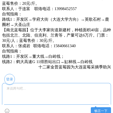
蓝莓售价：20元/斤。
联系人：于连富 联络电话：13998452557
自驾指南：
路线1：开发区→学府大街（大连大学方向）→英歌石村→鹿
圈村→大圣山庄
【南北蓝莓园】位于大李家街道新建村，种植面积40亩，品种
包括北兰、北陆、伯克利、兰青等，产量可达6万斤。门票：
30元/人；蓝莓售价：30元/斤。
联系人：张成岩 联络电话：15840661340
自驾指南：
线路1：开发区→董大线→白岭线；
线路2：鹤大高速G 11得胜站出口→缸林线→白岭线
十二家金普蓝莓园为大连蓝莓采摘季助兴
登录
畅言一下