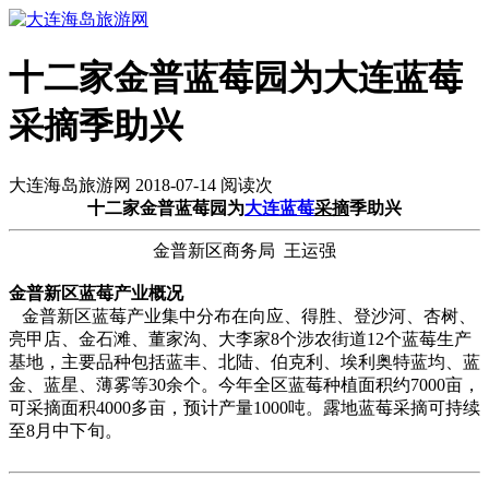
十二家金普蓝莓园为大连蓝莓
采摘季助兴
大连海岛旅游网 2018-07-14 阅读
次
十二家金普蓝莓园为
大连蓝莓
采摘
季助兴
金普新区商务局 王运强
金普新区蓝莓产业概况
金普新区蓝莓产业集中分布在向应、得胜、登沙河、杏树、
亮甲店、金石滩、董家沟、大李家8个涉农街道12个蓝莓生产
基地，主要品种包括蓝丰、北陆、伯克利、埃利奥特蓝均、蓝
金、蓝星、薄雾等30余个。今年全区蓝莓种植面积约7000亩，
可采摘面积4000多亩，预计产量1000吨。露地蓝莓采摘可持续
至8月中下旬。