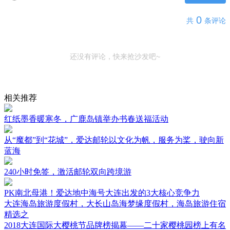
0
共
条评论
还没有评论，快来抢沙发吧~
相关推荐
红纸墨香暖寒冬，广鹿岛镇举办书春送福活动
从“魔都”到“花城”，爱达邮轮以文化为帆，服务为桨，驶向新
蓝海
240小时免签，激活邮轮双向跨境游
PK南北母港！爱达地中海号大连出发的3大核心竞争力
大连海岛旅游度假村，大长山岛海梦缘度假村，海岛旅游住宿
精选之
2018大连国际大樱桃节品牌榜揭幕——二十家樱桃园榜上有名