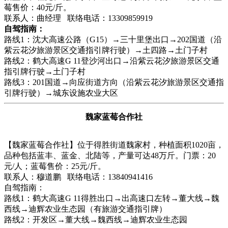
莓售价：40元/斤。
联系人：曲经理 联络电话：13309859919
自驾指南：
路线1：沈大高速公路（G15）→三十里堡出口→202国道（沿
紫云花汐旅游景区交通指引牌行驶）→土四路→土门子村
路线2：鹤大高速G 11登沙河出口→沿紫云花汐旅游景区交通
指引牌行驶→土门子村
路线3：201国道→向应街道方向（沿紫云花汐旅游景区交通指
引牌行驶）→城东设施农业大区
魏家蓝莓合作社
【魏家蓝莓合作社】位于得胜街道魏家村，种植面积1020亩，
品种包括蓝丰、蓝金、北陆等，产量可达48万斤。门票：20
元/人；蓝莓售价：25元/斤。
联系人：穆道鹏 联络电话：13840941416
自驾指南：
路线1：鹤大高速G 11得胜出口→出高速口左转→董大线→魏
西线→迪辉农业生态园（有旅游交通指引牌）
路线2：开发区→董大线→魏西线→迪辉农业生态园