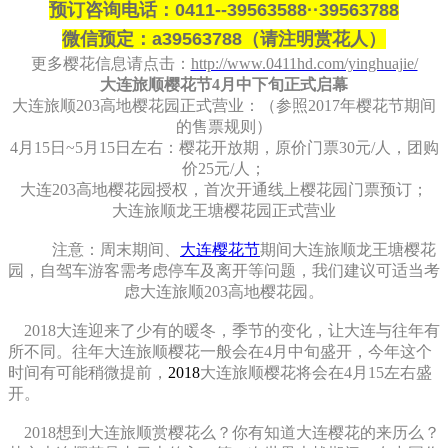
预订咨询电话：0411--39563588·
·
39563788
微信预定：a39563788（请注明赏花人）
更多樱花信息请点击：
http://www.0411hd.com/yinghuajie/
大连旅顺樱花节4月中下旬正式启幕
大连旅顺203高地樱花园正式营业：（参照2017年樱花节期间
的售票规则）
4月15日~5月15日左右：樱花开放期，原价门票30元/人，团购
价25元/人；
大连203高地樱花园授权，首次开通线上樱花园门票预订；
大连旅顺龙王塘樱花园正式营业
注意：周末期间、
大连樱花节
期间大连旅顺龙王塘樱花
园，自驾车游客需考虑停车及离开等问题，我们建议可适当考
虑大连旅顺203高地樱花园。
2018大连迎来了少有的暖冬，季节的变化，让大连与往年有
所不同。往年大连旅顺樱花一般会在4月中旬盛开，今年这个
时间有可能稍微提前，
2018
大连旅顺樱花将会在4月15左右盛
开。
2018想到大连旅顺赏樱花么？你有知道大连樱花的来历么？