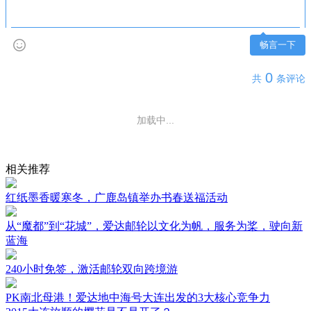
畅言一下
0
共
条评论
加载中...
相关推荐
红纸墨香暖寒冬，广鹿岛镇举办书春送福活动
从“魔都”到“花城”，爱达邮轮以文化为帆，服务为桨，驶向新
蓝海
240小时免签，激活邮轮双向跨境游
PK南北母港！爱达地中海号大连出发的3大核心竞争力