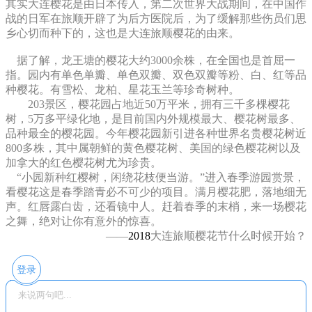
其实大连樱花是由日本传入，第二次世界大战期间，在中国作
战的日军在旅顺开辟了为后方医院后，为了缓解那些伤员们思
乡心切而种下的，这也是大连旅顺樱花的由来。
据了解，龙王塘的樱花大约3000余株，在全国也是首屈一
指。园内有单色单瓣、单色双瓣、双色双瓣等粉、白、红等品
种樱花。有雪松、龙柏、星花玉兰等珍奇树种。
203景区，樱花园占地近50万平米，拥有三千多棵樱花
树，5万多平绿化地，是目前国内外规模最大、樱花树最多、
品种最全的樱花园。今年樱花园新引进各种世界名贵樱花树近
800多株，其中属朝鲜的黄色樱花树、美国的绿色樱花树以及
加拿大的红色樱花树尤为珍贵。
“小园新种红樱树，闲绕花枝便当游。”进入春季游园赏景，
看樱花这是春季踏青必不可少的项目。满月樱花肥，落地细无
声。红唇露白齿，还看镜中人。赶着春季的末梢，来一场樱花
之舞，绝对让你有意外的惊喜。
——
2018
大连旅顺樱花节什么时候开始？
登录