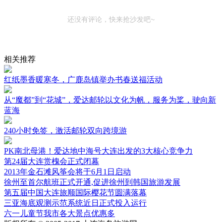
还没有评论，快来抢沙发吧~
相关推荐
红纸墨香暖寒冬，广鹿岛镇举办书春送福活动
从“魔都”到“花城”，爱达邮轮以文化为帆，服务为桨，驶向新
蓝海
240小时免签，激活邮轮双向跨境游
PK南北母港！爱达地中海号大连出发的3大核心竞争力
第24届大连赏槐会正式闭幕
2013年金石滩风筝会将于6月1日启动
徐州至首尔航班正式开通,促进徐州到韩国旅游发展
第五届中国大连旅顺国际樱花节圆满落幕
三亚海底观测示范系统近日正式投入运行
六一儿童节我市各大景点优惠多