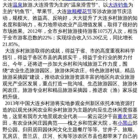
大连
温泉
旅游,大连滑雪为主的"温泉滑雪节"、以
大连钓鱼
为
主的"钓鱼节"、苹果节、大连
旅顺樱花节
等涉农旅游节庆活
动，规模大、效益高、反响好，大大提升了大连乡村旅游的知
名度和影响力，有力地带动农业产品增值发展，取得了很好的
市场效果。2012年，全市乡村旅游接待游客1075万人次，相当
于全市游客总数的22%；实现综合收入55.20亿元，同比增长
21.85%。
大连乡村旅游取得的成就，得益于省、市的高度重视和科学
指引，得益于各区市县的真抓实干，得益于全行业的努力付
出。今年，还将进一步加大乡村和沟域旅游工作力度，围
绕“农业生态旅游园区、旅游休闲农庄、特色旅游村镇、精品
旅游采摘园”建设，推动农业旅游资源丰富的地区向农业旅游
观光产业区发展，重点打造一批沟域、生态旅游园区、旅游休
闲农庄、旅游专业村和精品旅游采摘园，推进农（渔）家乐提
档升级。
2013年中国大连乡村游将实地参观金州新区依托本地资源打
造的以观光休闲农业和乡村旅游为主题的向应生态休闲度假基
地，这里有我市大地景观农业代表——紫云花汐千亩
薰衣草
花
田，有农业休闲庄园典范——槐之乡和范家大院，有
小黑山
郊
野公园、归田居田园休闲文化主题餐厅等等。甘井子、旅顺、
瓦房店、普兰店、庄河、长海等涉农区市县也都带来了自己的