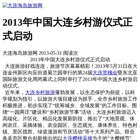
2013年中国大连乡村游仪式正
式启动
大连海岛旅游网 2013-05-31 阅读
次
2013年中国大连乡村游仪式正式启动
大连旅游好戏连连，旅游节庆幕幕精彩！2013年5月31日在大
连金州新区向应街道菊兰园举行的第24届
大连赏槐会
暨东北亚
国际旅游文化周闭幕式上同时举行了2013年中国大连乡村游启
动仪式。
近年来，
大连乡村旅游
蓬勃发展，以生态保护为前提，以科
学规划为指引，以旅游大项目建设为抓手，全市乡村旅游工作
积极推进，初步实现了“统筹城乡、全域发展”的工作目标。围
绕“一园两庄”建设和“乡村旅游节事”活动，大连乡村旅游迈入
高端化、片区化、精品化发展新阶段，推出了“大地景观、休
闲农庄、采摘体验、农业园区、生态观光、康体养生、特色村
镇、景区揽胜、绿道漫游和节庆活动”等十大系列产品。联合
各县市区整合创新推出的以
大连樱桃采摘
为主的"大樱桃节"、